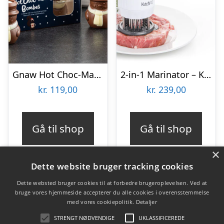
Gnaw Hot Choc-Mas chokoladebomber til varm chokolade
2-in-1 Marinator – KitchPro
kr.
119,00
kr.
239,00
Gå til shop
Gå til shop
×
Dette website bruger tracking cookies
Dette websted bruger cookies til at forbedre brugeroplevelsen. Ved at
bruge vores hjemmeside accepterer du alle cookies i overensstemmelse
Varekategorier
med vores cookiepolitik.
Detaljer
Produkter
STRENGT NØDVENDIGE
UKLASSIFICEREDE