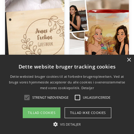
×
Dette website bruger tracking cookies
Dette websted bruger cookies til at forbedre brugeroplevelsen. Ved at
bruge vores hjemmeside accepterer du alle cookies i overensstemmelse
Gæstebog i Træ med Egen Tekst
AI-fotokrus – Tegnet
med vores cookiepolitik.
Detaljer
kr.
249,00
kr.
119,00
STRENGT NØDVENDIGE
UKLASSIFICEREDE
TILLAD COOKIES
TILLAD IKKE COOKIES
Gå til shop
Gå til shop
VIS DETALJER