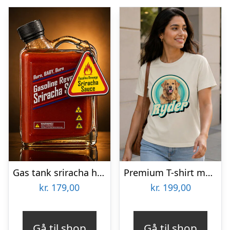
Gas tank sriracha hot sauce – Thoughtfully
Premium T-shirt med foto – Retrodesign kæledyr
kr.
179,00
kr.
199,00
Gå til shop
Gå til shop