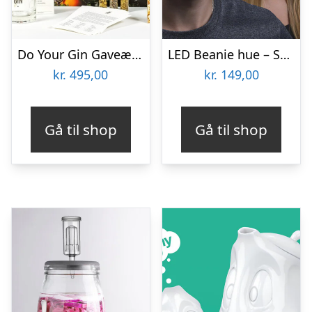
Do Your Gin Gaveæske
LED Beanie hue – Spralla
kr.
495,00
kr.
149,00
Gå til shop
Gå til shop