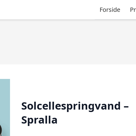
Forside
P
Solcellespringvand –
Spralla