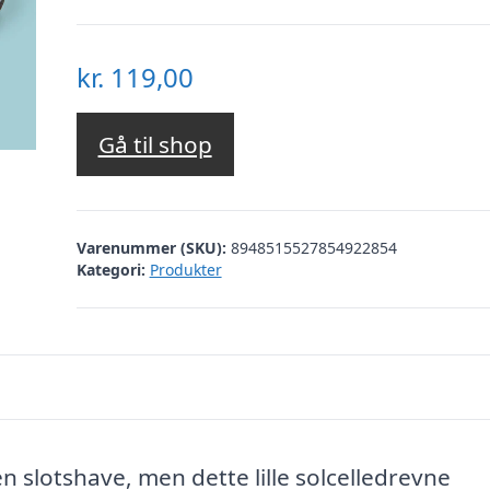
kr.
119,00
Gå til shop
Varenummer (SKU):
8948515527854922854
Kategori:
Produkter
slotshave, men dette lille solcelledrevne