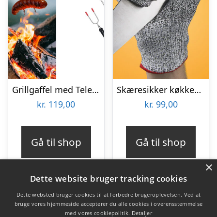
Grillgaffel med Teleskopskaft 2-pak – Outlust
Skæresikker køkkenhandske
kr.
119,00
kr.
99,00
Gå til shop
Gå til shop
×
Dette website bruger tracking cookies
Dette websted bruger cookies til at forbedre brugeroplevelsen. Ved at
bruge vores hjemmeside accepterer du alle cookies i overensstemmelse
Varekategorier
med vores cookiepolitik.
Detaljer