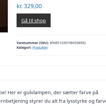
kr.
329,00
Gå til shop
Varenummer (SKU):
8948510397484598992
Kategori:
Produkter
e! Her er gulvlampen, der sætter farve på
betjening styrer du alt fra lysstyrke og farve